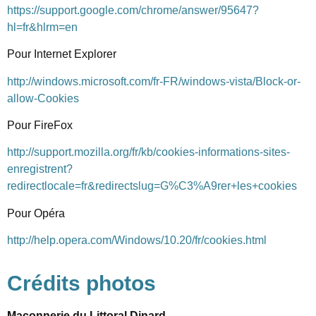
https://support.google.com/chrome/answer/95647?
hl=fr&hlrm=en
Pour Internet Explorer
http://windows.microsoft.com/fr-FR/windows-vista/Block-or-
allow-Cookies
Pour FireFox
http://support.mozilla.org/fr/kb/cookies-informations-sites-
enregistrent?
redirectlocale=fr&redirectslug=G%C3%A9rer+les+cookies
Pour Opéra
http://help.opera.com/Windows/10.20/fr/cookies.html
Crédits photos
Maçonnerie du Littoral Dinard