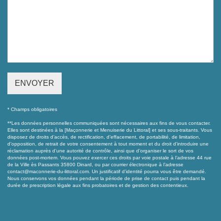
ENVOYER
* Champs obligatoires
**Les données personnelles communiquées sont nécessaires aux fins de vous contacter.
Elles sont destinées à la [Maçonnerie et Menuiserie du Littoral] et ses sous-traitants. Vous
disposez de droits d’accès, de rectification, d’effacement, de portabilité, de limitation,
d’opposition, de retrait de votre consentement à tout moment et du droit d’introduire une
réclamation auprès d’une autorité de contrôle, ainsi que d’organiser le sort de vos
données post-mortem. Vous pouvez exercer ces droits par voie postale à l’adresse 44 rue
de la Ville ès Passants 35800 Dinard, ou par courrier électronique à l’adresse
contact@maconnerie-du-littoral.com. Un justificatif d’identité pourra vous être demandé.
Nous conservons vos données pendant la période de prise de contact puis pendant la
durée de prescription légale aux fins probatoires et de gestion des contentieux.